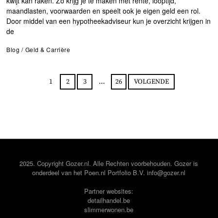
kwijt kan raken. Zo krijg je te maken met rente, looptijd,
maandlasten, voorwaarden en speelt ook je eigen geld een rol.
Door middel van een hypotheekadviseur kun je overzicht krijgen in
de
Blog
/
Geld & Carrière
1
2
3
…
26
VOLGENDE
2025. Copyright Gozer.nl. Alle Rechten voorbehouden. Gozer is
onderdeel van het
Poen.nl
Portfolio B.V. info@gozer.nl
Partner websites:
detailhandel.be
slimmerwonen.be