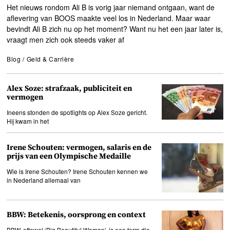
Het nieuws rondom Ali B is vorig jaar niemand ontgaan, want de
aflevering van BOOS maakte veel los in Nederland. Maar waar
bevindt Ali B zich nu op het moment? Want nu het een jaar later is,
vraagt men zich ook steeds vaker af
Blog
/
Geld & Carrière
Alex Soze: strafzaak, publiciteit en
vermogen
Ineens stonden de spotlights op Alex Soze gericht.
Hij kwam in het
Irene Schouten: vermogen, salaris en de
prijs van een Olympische Medaille
Wie is Irene Schouten? Irene Schouten kennen we
in Nederland allemaal van
BBW: Betekenis, oorsprong en context
BBW, oftewel ‘Big Beautiful Woman’, is een term die