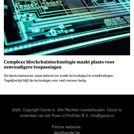
Complexe blockchaintechnologie maakt plaats voor
eenvoudigere toepassingen
De blockchainsector staat bekend om snelle technologische ontwikkelingen.
Tegelijkertijd blijft de technologie voor veel mensen lastig
2025. Copyright Gozer.nl. Alle Rechten voorbehouden. Gozer is
onderdeel van het
Poen.nl
Portfolio B.V. info@gozer.nl
Partner websites:
detailhandel.be