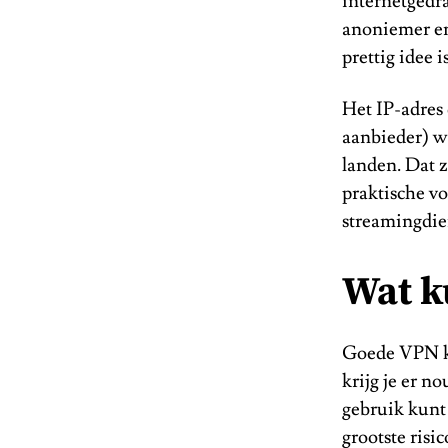
internetgedra
anoniemer en 
prettig idee 
Het IP-adres
aanbieder) wi
landen. Dat z
praktische vo
streamingdien
Wat k
Goede VPN ko
krijg je er no
gebruik kunt
grootste ris