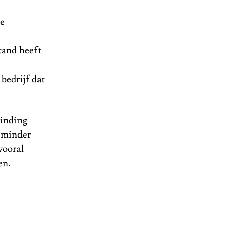
de
stand heeft
bedrijf dat
binding
t minder
vooral
ren.