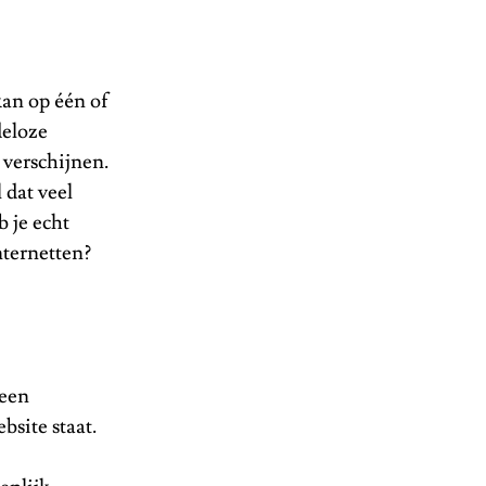
 kan op één of
deloze
 verschijnen.
 dat veel
 je echt
nternetten?
 een
bsite staat.