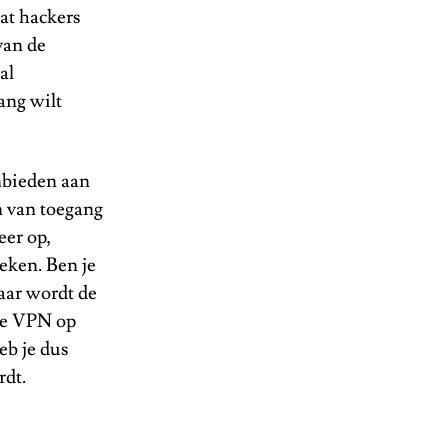
dat hackers
van de
al
ang wilt
anbieden aan
n van toegang
eer op,
eken. Ben je
aar wordt de
 je VPN op
eb je dus
rdt.