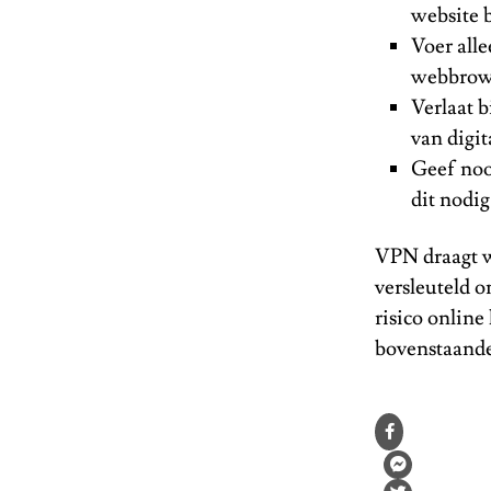
website 
Voer alle
webbrowse
Verlaat b
van digit
Geef nooi
dit nodi
VPN draagt we
versleuteld 
risico onlin
bovenstaande 