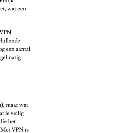
enlijk
et, wat een
e VPN-
chillende
og een aantal
egelmatig
n), maar wat
t je veilig
die het
. Met VPN is