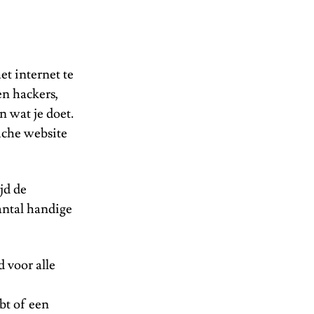
t internet te
en hackers,
 wat je doet.
ouche website
jd de
aantal handige
 voor alle
bt of een