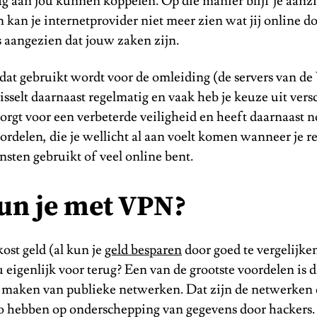
g aan jou kunnen koppelen. Op die manier blijf je aanzi
kan je internetprovider niet meer zien wat jij online do
is aangezien dat jouw zaken zijn.
 dat gebruikt wordt voor de omleiding (de servers van d
sselt daarnaast regelmatig en vaak heb je keuze uit vers
orgt voor een verbeterde veiligheid en heeft daarnaast n
ordelen, die je wellicht al aan voelt komen wanneer je r
sten gebruikt of veel online bent.
un je met VPN?
st geld (al kun je
geld besparen
door goed te vergelijke
u eigenlijk voor terug? Een van de grootste voordelen is da
 maken van publieke netwerken. Dat zijn de netwerken 
ico hebben op onderschepping van gegevens door hackers