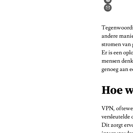
Tegenwoordig 
andere manie
stromen van g
Er is een opl
mensen denke
genoeg aan e
Hoe w
VPN, oftewe
versleutelde 
Dit zorgt erv