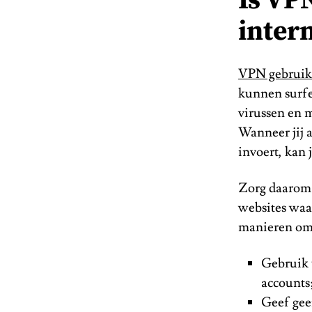
Is VPN
inter
VPN gebrui
kunnen surfe
virussen en 
Wanneer jij a
invoert, kan
Zorg daarom o
websites waar
manieren om j
Gebruik 
accounts
Geef gee