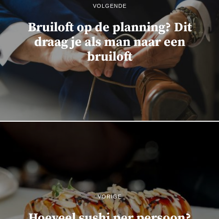
VOLGENDE
Bruiloft op de planning? Dit
draag je als man naar een
bruiloft
VORIGE
Hoeveel sushi per persoon?