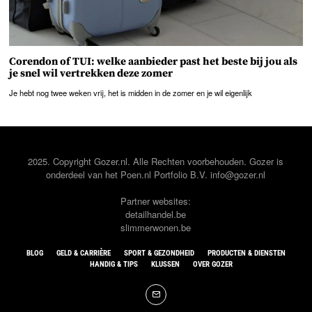
Corendon of TUI: welke aanbieder past het beste bij jou als
je snel wil vertrekken deze zomer
Je hebt nog twee weken vrij, het is midden in de zomer en je wil eigenlijk
2025. Copyright Gozer.nl. Alle Rechten voorbehouden. Gozer is
onderdeel van het
Poen.nl
Portfolio B.V. info@gozer.nl
Partner websites:
detailhandel.be
slimmerwonen.be
BLOG
GELD & CARRIÈRE
SPORT & GEZONDHEID
PRODUCTEN & DIENSTEN
HANDIG & TIPS
KLUSSEN
OVER GOZER