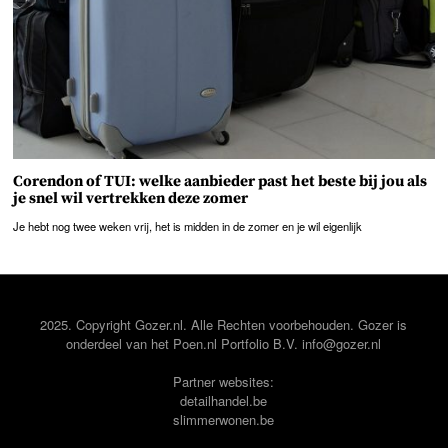
Corendon of TUI: welke aanbieder past het beste bij jou als
je snel wil vertrekken deze zomer
Je hebt nog twee weken vrij, het is midden in de zomer en je wil eigenlijk
2025. Copyright Gozer.nl. Alle Rechten voorbehouden. Gozer is
onderdeel van het
Poen.nl
Portfolio B.V. info@gozer.nl
Partner websites:
detailhandel.be
slimmerwonen.be