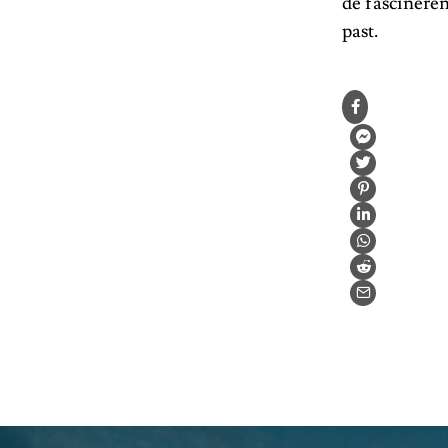
de fascineren
past.