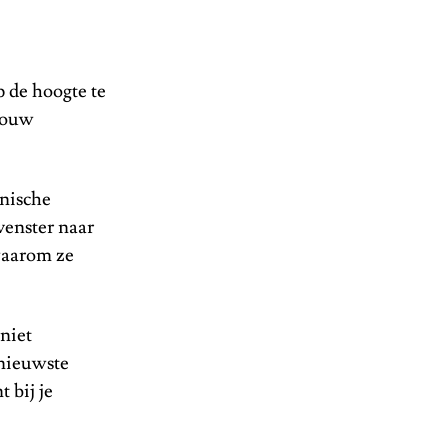
p de hoogte te
 jouw
hnische
venster naar
 waarom ze
 niet
 nieuwste
 bij je