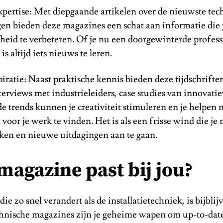
expertise: Met diepgaande artikelen over de nieuwste te
en bieden deze magazines een schat aan informatie die j
id te verbeteren. Of je nu een doorgewinterde profess
 is altijd iets nieuws te leren.
iratie: Naast praktische kennis bieden deze tijdschrifte
nterviews met industrieleiders, case studies van innovati
 trends kunnen je creativiteit stimuleren en je helpen
voor je werk te vinden. Het is als een frisse wind die je
nken en nieuwe uitdagingen aan te gaan.
magazine past bij jou?
die zo snel verandert als de installatietechniek, is bijblij
echnische magazines zijn je geheime wapen om up-to-dat