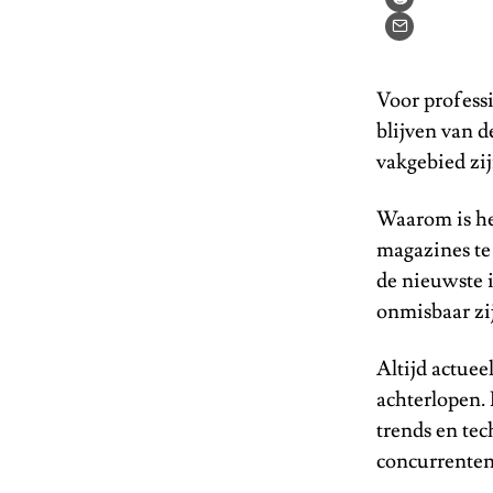
Voor professi
blijven van 
vakgebied zij
Waarom is het
magazines te 
de nieuwste 
onmisbaar zij
Altijd actuee
achterlopen.
trends en tec
concurrenten