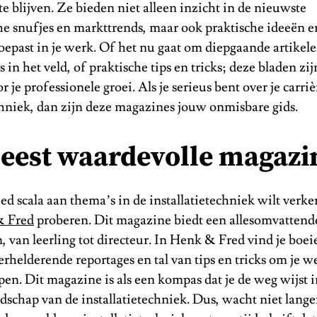
te blijven. Ze bieden niet alleen inzicht in de nieuwste
he snufjes en markttrends, maar ook praktische ideeën 
 toepast in je werk. Of het nu gaat om diepgaande artikel
 in het veld, of praktische tips en tricks; deze bladen zij
 je professionele groei. Als je serieus bent over je carriè
chniek, dan zijn deze magazines jouw onmisbare gids.
eest waardevolle magazi
eed scala aan thema’s in de installatietechniek wilt verk
 Fred
proberen. Dit magazine biedt een allesomvattend
, van leerling tot directeur. In Henk & Fred vind je boe
erhelderende reportages en tal van tips en tricks om je w
open. Dit magazine is als een kompas dat je de weg wijst i
schap van de installatietechniek. Dus, wacht niet lange