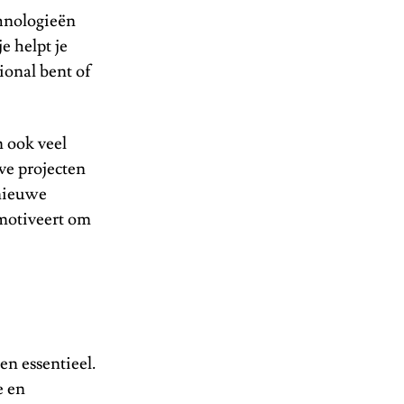
chnologieën
e helpt je
ional bent of
n ook veel
eve projecten
 nieuwe
 motiveert om
ven essentieel.
e en