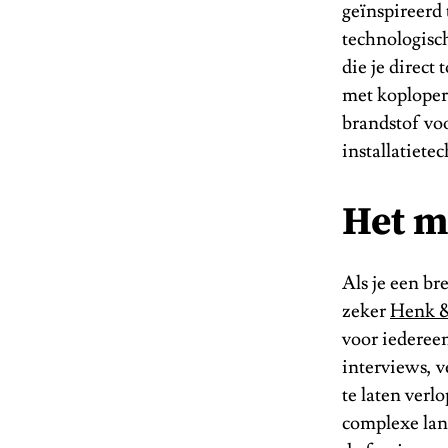
geïnspireerd 
technologisc
die je direct
met koplopers
brandstof voor
installatiete
Het m
Als je een br
zeker
Henk &
voor iedereen
interviews, v
te laten verl
complexe land