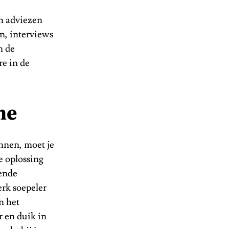
en adviezen
en, interviews
n de
re in de
ne
ennen, moet je
e oplossing
iende
erk soepeler
n het
r en duik in