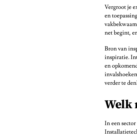
Vergroot je 
en toepassing
vakbekwaamhe
net begint, er
Bron van insp
inspiratie. I
en opkomende
invalshoeken 
verder te de
Welk 
In een sector 
Installatiet