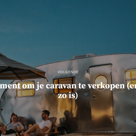
VOLGENDE
ment om je caravan te verkopen (
zo is)