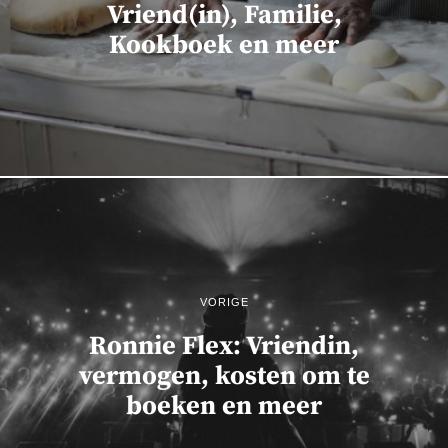
Vriend(in), Familie,
Kookboek en meer
VORIGE
Ronnie Flex: Vriendin,
vermogen, kosten om te
boeken en meer