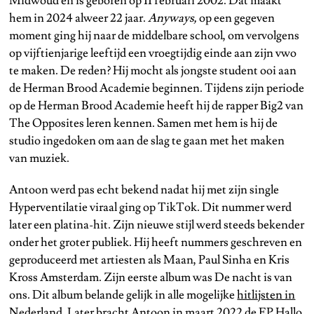
Midwoud en is geboren op 11 februari 2002. Dat maakt
hem in 2024 alweer 22 jaar.
Anyways,
op een gegeven
moment ging hij naar de middelbare school, om vervolgens
op vijftienjarige leeftijd een vroegtijdig einde aan zijn vwo
te maken. De reden? Hij mocht als jongste student ooi aan
de Herman Brood Academie beginnen. Tijdens zijn periode
op de Herman Brood Academie heeft hij de rapper Big2 van
The Opposites leren kennen. Samen met hem is hij de
studio ingedoken om aan de slag te gaan met het maken
van muziek.
Antoon werd pas echt bekend nadat hij met zijn single
Hyperventilatie viraal ging op TikTok. Dit nummer werd
later een platina-hit. Zijn nieuwe stijl werd steeds bekender
onder het groter publiek. Hij heeft nummers geschreven en
geproduceerd met artiesten als Maan, Paul Sinha en Kris
Kross Amsterdam. Zijn eerste album was De nacht is van
ons. Dit album belande gelijk in alle mogelijke
hitlijsten in
Nederland
. Later bracht Antoon in maart 2022 de EP Hallo