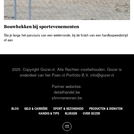
Bouwhekken bij sportevenementen
Sta je langs het parcours van een wielerronde, bij de finish van een hardloopwedstrijd
of aan
2025. Copyright Gozer.nl. Alle Rechten voorbehouden. Gozer is
onderdeel van het
Poen.nl
Portfolio B.V. info@gozer.nl
Partner websites:
detailhandel.be
slimmerwonen.be
BLOG
GELD & CARRIÈRE
SPORT & GEZONDHEID
PRODUCTEN & DIENSTEN
HANDIG & TIPS
KLUSSEN
OVER GOZER