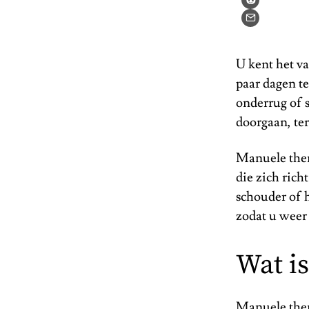
U kent het vas
paar dagen te
onderrug of 
doorgaan, ter
Manuele thera
die zich rich
schouder of h
zodat u weer
Wat i
Manuele ther