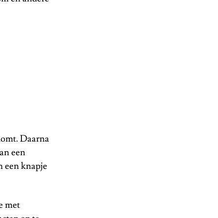
komt. Daarna
van een
n een knapje
ie met