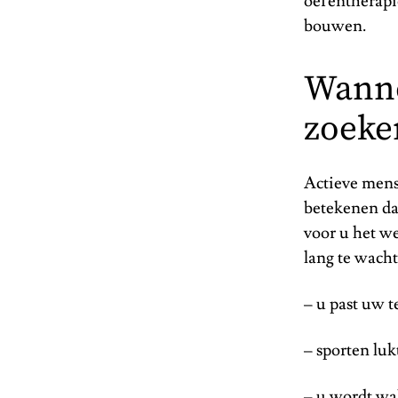
oefentherapie
bouwen.
Wanne
zoeke
Actieve mense
betekenen da
voor u het we
lang te wach
– u past uw 
– sporten luk
– u wordt wak