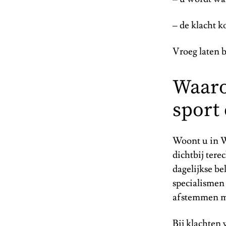
– de klacht k
Vroeg laten b
Waaro
sport
Woont u in W
dichtbij tere
dagelijkse be
specialismen
afstemmen me
Bij klachten