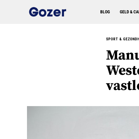
BLOG
GELD & CA
SPORT & GEZOND
Manu
West
vast