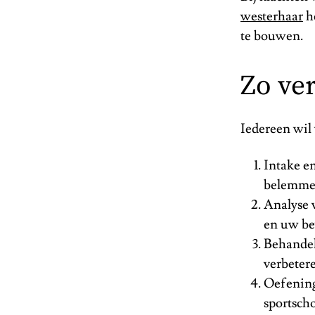
westerhaar
he
te bouwen.
Zo ve
Iedereen wil 
Intake e
belemme
Analyse 
en uw be
Behandel
verbeter
Oefening
sportscho