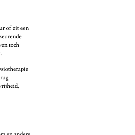
ur of zit een
, zeurende
ven toch
.
ysiotherapie
 rug,
rijheid,
lom en andere