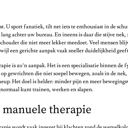
t. U sport fanatiek, tilt net iets te enthousiast in de schu
 lang achter uw bureau. En ineens is daar die stijve nek
schouder die niet meer lekker meedoet. Veel mensen blij
wijl een gerichte aanpak vaak sneller duidelijkheid geeft
pie is zo’n aanpak. Het is een specialisatie binnen de f
t op gewrichten die niet soepel bewegen, zoals in de nek,
eup. Het doel is helder: minder pijn en meer bewegingsv
 normaal kunt trainen, werken en slapen.
s manuele therapie
apie wordt vaak ingezet bij klachten rond de wervelko