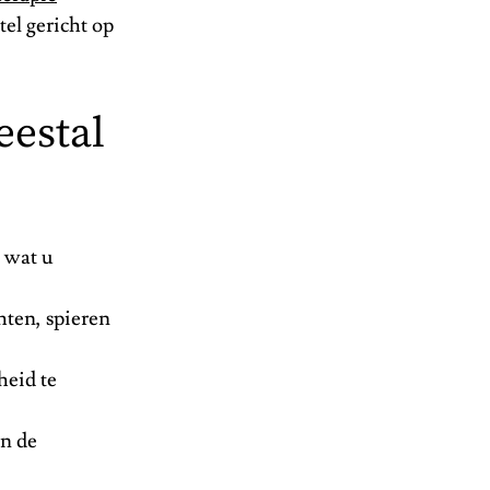
el gericht op
eestal
n wat u
ten, spieren
heid te
in de