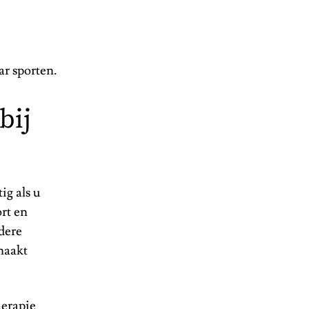
ar sporten.
bij
ig als u
ort en
dere
maakt
erapie