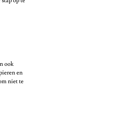
stap op te
jn ook
pieren en
om niet te