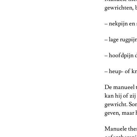
gewrichten, b
– nekpijn en
– lage rugpij
– hoofdpijn 
– heup- of k
De manueel t
kan hij of zi
gewricht. Som
geven, maar h
Manuele thera