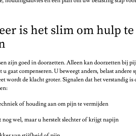
, houdingsadvies en een plan om uw belasting stap voor 
er is het slim om hulp te
n
n zijn goed in doorzetten. Alleen kan doorzetten bij pi
t u gaat compenseren. U beweegt anders, belast andere s
et wordt de klacht groter. Signalen dat het verstandig is 
ten:
techniek of houding aan om pijn te vermijden
t nog wel, maar u herstelt slechter of krijgt napijn
ker van stijfheid of pijn