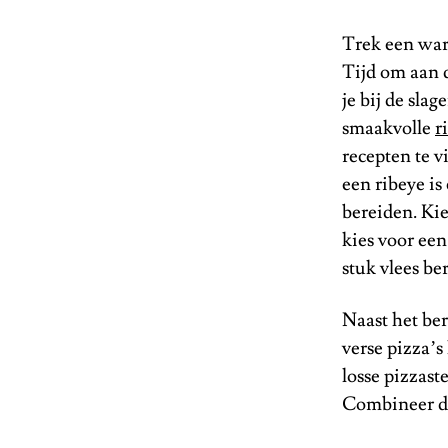
Trek een warm
Tijd om aan d
je bij de sla
smaakvolle
r
recepten te v
een ribeye is
bereiden. Kie
kies voor ee
stuk vlees be
Naast het ber
verse pizza’
losse pizzas
Combineer di