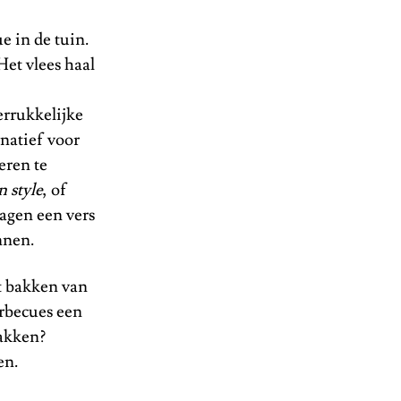
e in de tuin.
Het vlees haal
errukkelijke
rnatief voor
eren te
n style
, of
agen een vers
annen.
et bakken van
arbecues een
pakken?
en.