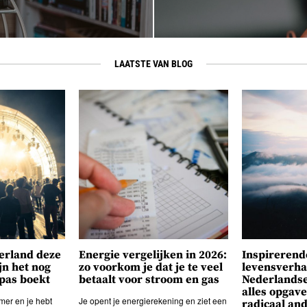
LAATSTE VAN BLOG
derland deze
Energie vergelijken in 2026:
Inspirerend
jn het nog
zo voorkom je dat je te veel
levensverha
 pas boekt
betaalt voor stroom en gas
Nederlands
alles opgav
mer en je hebt
Je opent je energierekening en ziet een
radicaal an