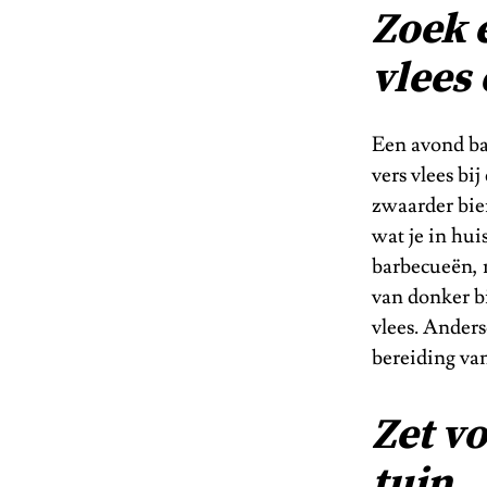
Zoek 
vlees
Een avond ba
vers vlees bi
zwaarder bier
wat je in hui
barbecueën, m
van donker bi
vlees. Anders
bereiding van
Zet vo
tuin