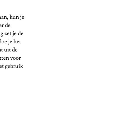
aan, kun je
er de
g zet je de
oe je het
t uit de
nten voor
et gebruik