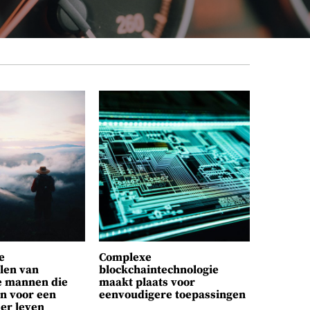
e
Complexe
len van
blockchaintechnologie
e mannen die
maakt plaats voor
en voor een
eenvoudigere toepassingen
der leven