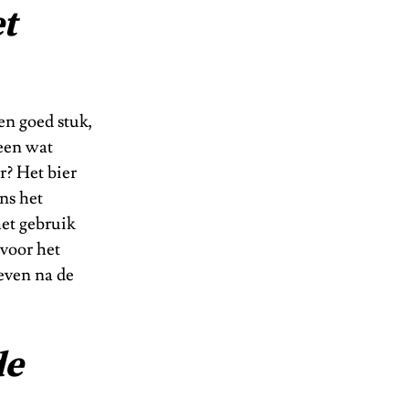
t
en goed stuk,
 een wat
r? Het bier
ens het
het gebruik
 voor het
oeven na de
de