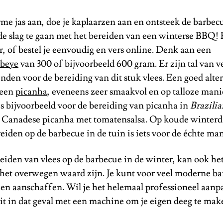
e jas aan, doe je kaplaarzen aan en ontsteek de barbecu
e slag te gaan met het bereiden van een winterse BBQ! 
ger, of bestel je eenvoudig en vers online. Denk aan een
ibeye
van 300 of bijvoorbeeld 600 gram. Er zijn tal van v
inden voor de bereiding van dit stuk vlees. Een goed alte
 een
picanha
, eveneens zeer smaakvol en op talloze mani
s bijvoorbeeld voor de bereiding van picanha in
Brazilia
n Canadese picanha met tomatensalsa. Op koude winterd
reiden op de barbecue in de tuin is iets voor de échte m
eiden van vlees op de barbecue in de winter, kan ook h
s het overwegen waard zijn. Je kunt voor veel moderne b
teen aanschaffen. Wil je het helemaal professioneel aan
t in dat geval met een machine om je eigen deeg te mak