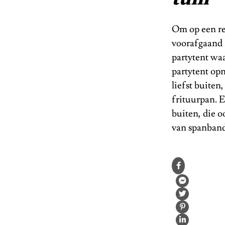
Om op een reg
voorafgaand 
partytent waa
partytent opn
liefst buiten
frituurpan. E
buiten, die o
van spanband