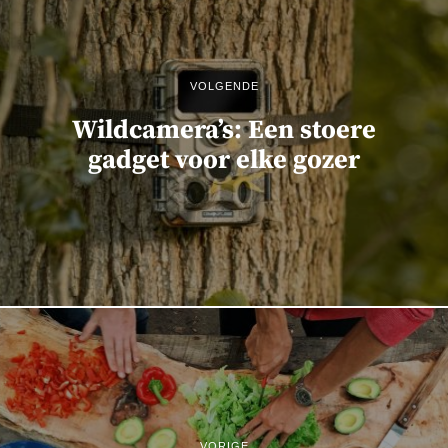
VOLGENDE
Wildcamera’s: Een stoere
gadget voor elke gozer
VORIGE