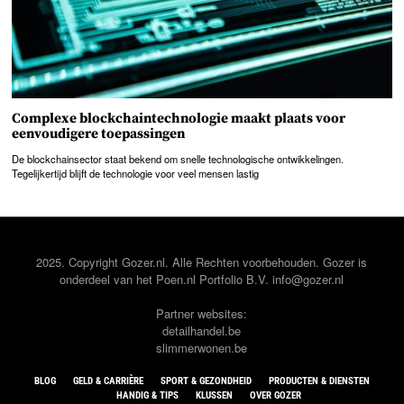
Complexe blockchaintechnologie maakt plaats voor
eenvoudigere toepassingen
De blockchainsector staat bekend om snelle technologische ontwikkelingen.
Tegelijkertijd blijft de technologie voor veel mensen lastig
2025. Copyright Gozer.nl. Alle Rechten voorbehouden. Gozer is
onderdeel van het
Poen.nl
Portfolio B.V. info@gozer.nl
Partner websites:
detailhandel.be
slimmerwonen.be
BLOG
GELD & CARRIÈRE
SPORT & GEZONDHEID
PRODUCTEN & DIENSTEN
HANDIG & TIPS
KLUSSEN
OVER GOZER