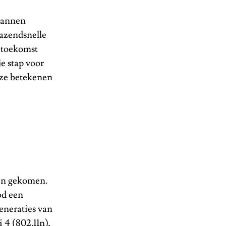
pannen
razendsnelle
 toekomst
e stap voor
eze betekenen
ijn gekomen.
od een
eneraties van
 4 (802.11n),