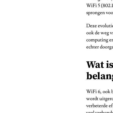
WiFi 5 (802.1
sprongen voor
Deze evolutie
ook de weg v
computing en
echter doorga
Wat i
belan
WiFi 6, ook 
wordt uitgero
verbeterde ef
veel verbond