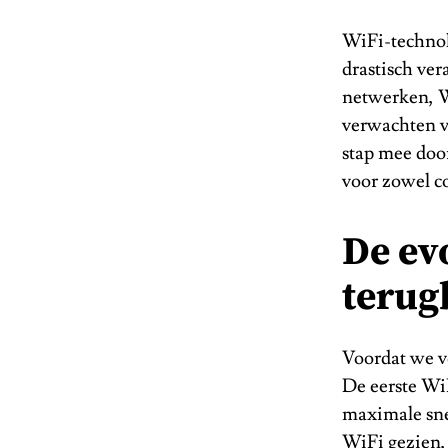
WiFi-technol
drastisch ver
netwerken, W
verwachten va
stap mee doo
voor zowel c
De ev
terug
Voordat we vo
De eerste Wi
maximale sne
WiFi gezien,