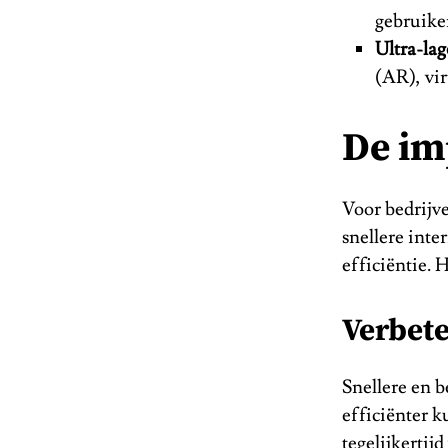
gebruike
Ultra-lag
(AR), vir
De im
Voor bedrijv
snellere int
efficiëntie.
Verbete
Snellere en 
efficiënter 
tegelijkertij