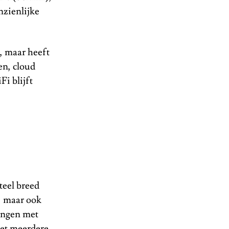
nzienlijke
n, maar heeft
en, cloud
i blijft
teel breed
, maar ook
vingen met
met meerdere