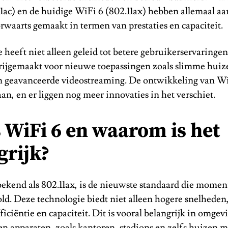
1ac) en de huidige WiFi 6 (802.11ax) hebben allemaal aa
waarts gemaakt in termen van prestaties en capaciteit.
 heeft niet alleen geleid tot betere gebruikerservaringe
rijgemaakt voor nieuwe toepassingen zoals slimme huiz
 geavanceerde videostreaming. De ontwikkeling van WiF
an, en er liggen nog meer innovaties in het verschiet.
s WiFi 6 en waarom is het
grijk?
bekend als 802.11ax, is de nieuwste standaard die momen
ld. Deze technologie biedt niet alleen hogere snelheden
ficiëntie en capaciteit. Dit is vooral belangrijk in omge
en apparaten, zoals kantoren, stadions en zelfs huizen 