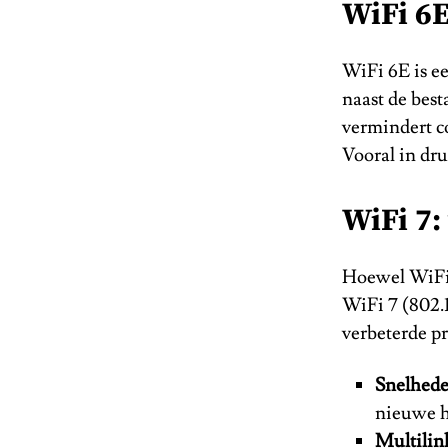
WiFi 6E
WiFi 6E is e
naast de bes
vermindert co
Vooral in dru
WiFi 7
Hoewel WiFi 
WiFi 7 (802.
verbeterde p
Snelhede
nieuwe h
Multilin