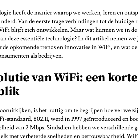
ogie heeft de manier waarop we werken, leren en onts
anderd. Van de eerste trage verbindingen tot de huidige 
iFi blijft zich ontwikkelen. Maar wat kunnen we in de
n deze essentiële technologie? In dit artikel nemen we j
r de opkomende trends en innovaties in WiFi, en wat d
onsumenten als bedrijven.
olutie van WiFi: een korte
blik
oruitkijken, is het nuttig om te begrijpen hoe ver we z
Fi-standaard, 802.11, werd in 1997 geïntroduceerd en bo
lheid van 2 Mbps. Sindsdien hebben we verschillende g
 elk met verbeterde snelheden en betrouwbaarheid. WiFi