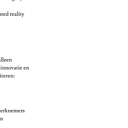
ted reality
alleen
 innovatie en
iteren:
werknemers
en