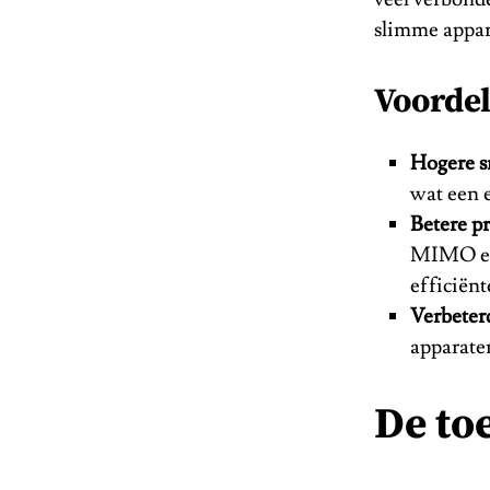
slimme appar
Voordel
Hogere s
wat een 
Betere p
MIMO en 
efficiënt
Verbeter
apparate
De to