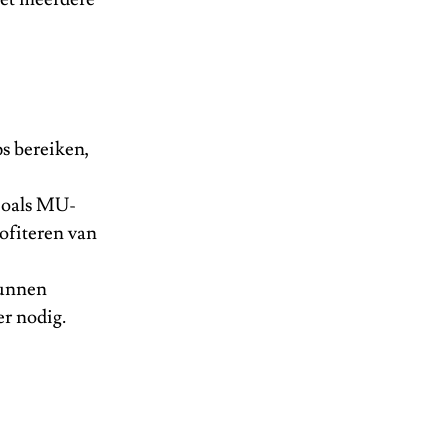
s bereiken,
zoals MU-
fiteren van
unnen
r nodig.