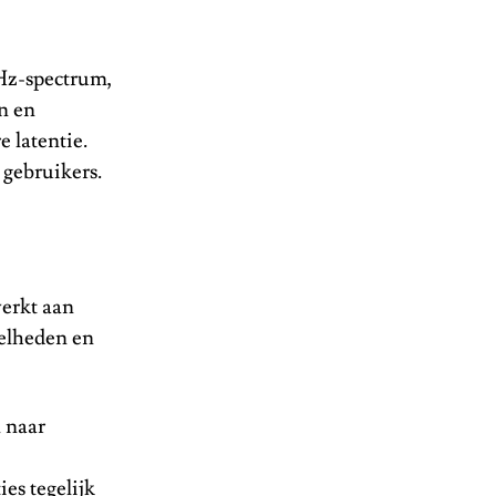
GHz-spectrum,
n en
 latentie.
 gebruikers.
werkt aan
nelheden en
 naar
es tegelijk